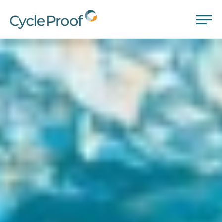
CycleProof
LEISTUNGEN
UNTERNEHMEN
GLOSSAR
KONTAKT